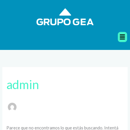
Ir
al
contenido
Men
Buscar
por:
admin
Parece que no encontramos lo que estás buscando. Intentá